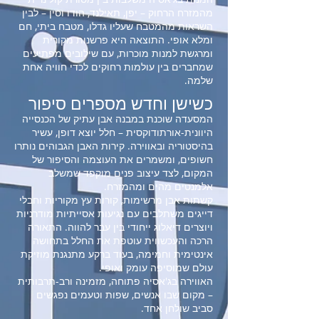
מהמזרח הרחוק – יפן, תאילנד, הודו וסין – לבין
השראות מהמטבח שעליו גדלו, מטבח ביתי, חם
ומלא אופי. התוצאה היא פרשנות מקורית
ומרגשת למנות מוכרות, עם שילובים מפתיעים
שמחברים בין עולמות רחוקים לכדי חוויה אחת
שלמה.
כשישן וחדש מספרים סיפור
המסעדה שוכנת במבנה אבן עתיק של הכנסייה
היוונית-אורתודוקסית – חלל יוצא דופן, עשיר
בהיסטוריה ובאווירה. קירות האבן הגבוהים נותרו
חשופים, ומשמרים את העוצמה והסיפור של
המקום, לצד עיצוב פנים מוקפד שמשלב
אלמנטים מהים ומהמזרח.
קשתות אבן מרשימות, קורות עץ מקוריות וחבלי
דייגים משתלבים עם נגיעות אסייתיות מודרניות
ויוצרים דיאלוג ייחודי בין עבר להווה. התאורה
הרכה והעכשווית עוטפת את החלל בתחושה
אינטימית וחמימה, בעוד ברקע מתנגנת מוזיקת
עולם שמוסיפה עומק ואופי.
האווירה בג'אסיה פתוחה, מזמינה ורב-תרבותית
– מקום שבו אנשים, שפות וטעמים נפגשים
סביב שולחן אחד.