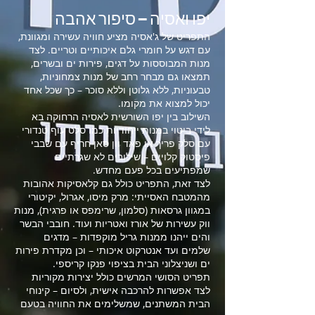
יפו ואסיה – סיפור אהבה
התפריט של ג'אסיה מציע חוויה עשירה ומגוונת,
עם דגש על חומרי גלם איכותיים וטריים. לצד
מנות המבוססות על דגים, פירות ים ובשרים,
תמצאו גם מבחר רחב של מנות צמחוניות,
טבעוניות, ללא גלוטן וללא סוכר – כך שכל אחד
יכול למצוא את מקומו.
השילוב בין יפו השורשית לאסיה הרחוקה בא
לידי ביטוי במנות ייחודיות כמו סלט עוף טנדורי
עם סלק פריך או פאד וון סאן חריף עם שבבי
פיסטוק קלויים – שילובים לא שגרתיים
שמפתיעים בכל פעם מחדש.
לצד זאת, התפריט כולל גם קלאסיקות אהובות
מהמטבח האסייתי: מרק מיסו, אגרול, יקיטורי
במגוון גרסאות (סלמון, שרימפס או פרגית), מנות
ווק עשירות של אורז ואטריות ועוד. חובבי הבשר
והים ייהנו ממנות גריל מוקפדות – מדגים
שלמים ועד אנטרקוט איכותי – וכן מקדרת פירות
ים ושניצלוני הבית בציפוי פנקו קריספי.
תפריט הסושי המרשים כולל יצירות מקוריות
לצד אפשרות להרכבה אישית, ולסיום – קינוחי
הבית המשתנים, שמשלימים את החוויה בטעם