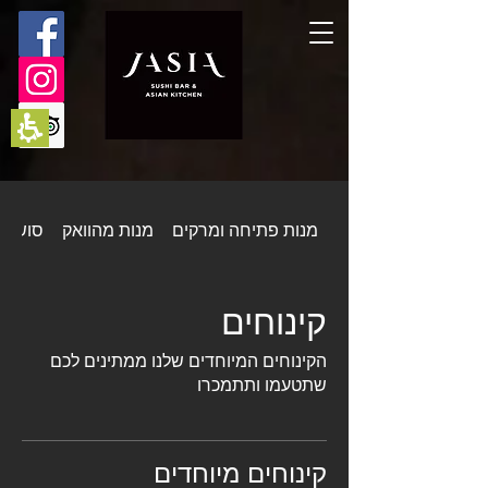
תחילתו
של
דף
אינטרנט,
לחץ
אנטר
כדי
לעבור
לאזור
תוכן
מרכזי
מנות פתיחה ומרקים
מנות מהוואק
סושי
קינוחים
הקינוחים המיוחדים שלנו ממתינים לכם
שתטעמו ותתמכרו
קינוחים מיוחדים